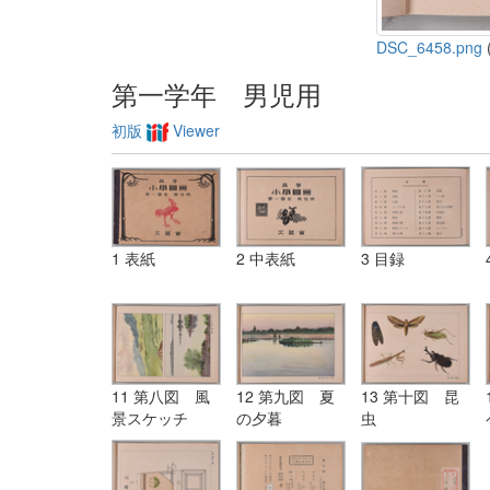
DSC_6458.png
(
第一学年 男児用
初版
Viewer
1 表紙
2 中表紙
3 目録
11 第八図 風
12 第九図 夏
13 第十図 昆
景スケッチ
の夕暮
虫