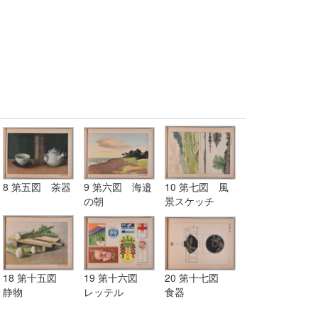
8 第五図 茶器
9 第六図 海邉
10 第七図 風
の朝
景スケッチ
18 第十五図
19 第十六図
20 第十七図
静物
レッテル
食器