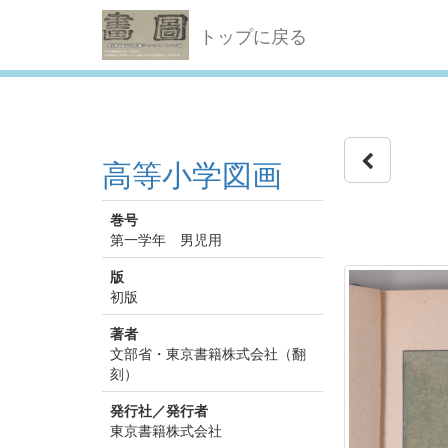
トップに戻る
高等小学図画
巻号
第一学年 男児用
版
初版
著者
文部省・東京書籍株式会社（翻
刻）
発行社／発行者
東京書籍株式会社