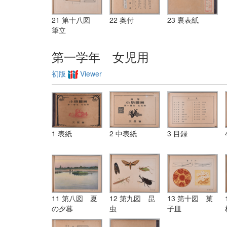
21 第十八図
22 奥付
23 裏表紙
筆立
第一学年 女児用
初版
Viewer
1 表紙
2 中表紙
3 目録
11 第八図 夏
12 第九図 昆
13 第十図 菓
の夕暮
虫
子皿