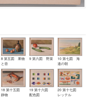
8 第五図 果物
9 第六図 野菜
10 第七図 海
と壺
邉の朝
18 第十五図
19 第十六図
20 第十七図
静物
配色図
レッテル