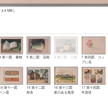
 4.9 MB )
4 第一図 書物
5 第二図 花瓶
6 第三図 土瓶
7 第四図 コッ
プに花
14 第十一図
15 第十二図
16 第十三図
17 第十四図
ペン皿
校舎
家のある風景
年賀状