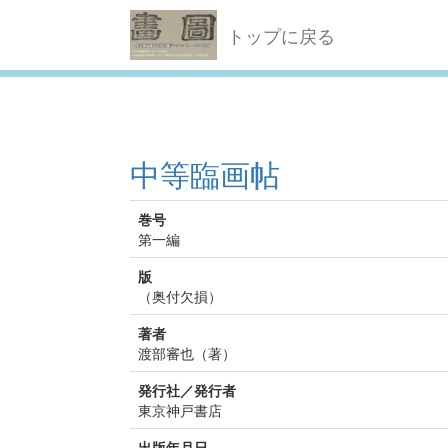
トップに戻る
中等臨画帖
巻号
第一編
版
（奥付欠損）
著者
渡部審也（著）
発行社／発行者
東京神戸書店
出版年月日