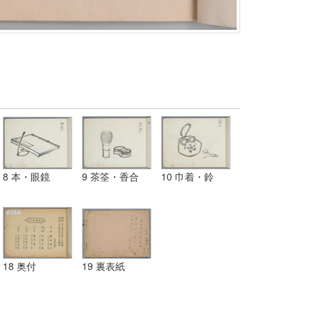
8 本・眼鏡
9 茶筌・香合
10 巾着・鈴
18 奥付
19 裏表紙