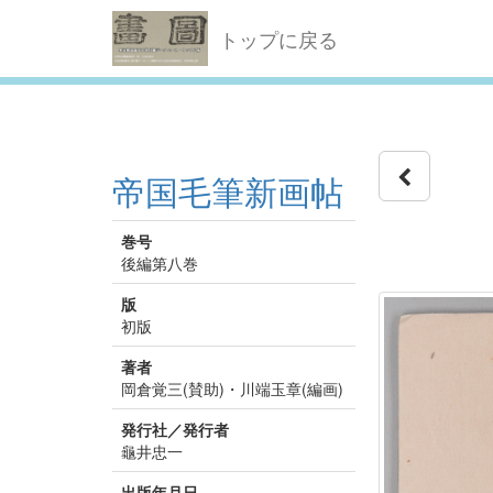
トップに戻る
帝国毛筆新画帖
巻号
後編第八巻
版
初版
著者
岡倉覚三(賛助)・川端玉章(編画)
発行社／発行者
龜井忠一
出版年月日