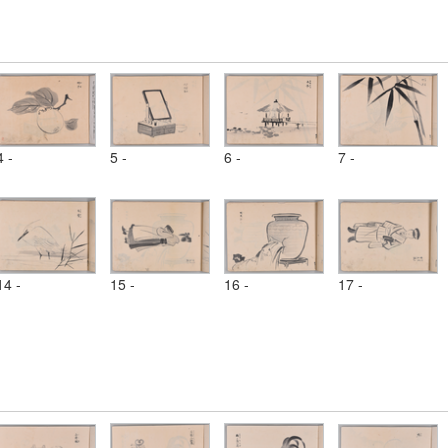
4 -
5 -
6 -
7 -
14 -
15 -
16 -
17 -