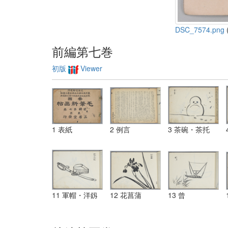
DSC_7574.png
(
前編第七巻
初版
Viewer
1 表紙
2 例言
3 茶碗・茶托
11 軍帽・洋釼
12 花菖蒲
13 曾