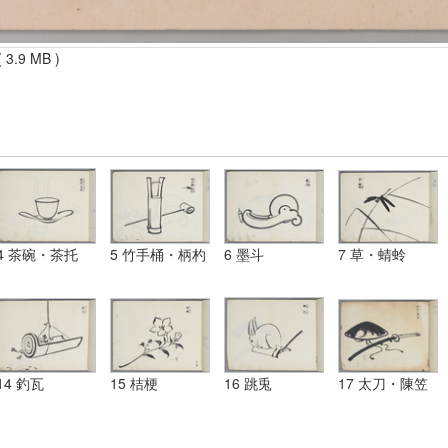
 3.9 MB )
4 茶碗・茶托
5 竹手桶・柄杓
6 墨斗
7 草・蜻蛉
14 釣瓦
15 桔梗
16 跳兎
17 太刀・陳笠