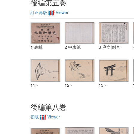
後編第五巻
訂正再版
Viewer
1 表紙
2 中表紙
3 序文|例言
11 -
12 -
13 -
後編第八巻
初版
Viewer