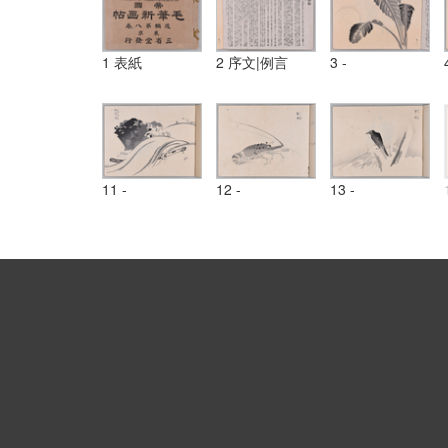
1 表紙
2 序文|例言
3 -
11 -
12 -
13 -