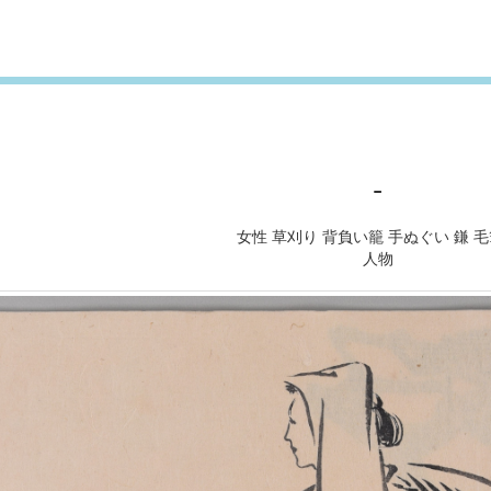
-
女性 草刈り 背負い籠 手ぬぐい 鎌 
人物