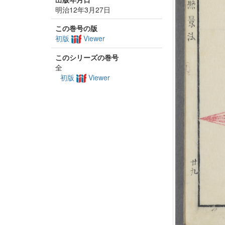
明治12年3月27日
この巻号の版
初版
Viewer
このシリーズの巻号
全
初版
Viewer