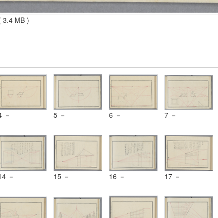
 3.4 MB )
4 －
5 －
6 －
7 －
14 －
15 －
16 －
17 －