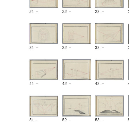
21 －
22 －
23 －
31 －
32 －
33 －
41 －
42 －
43 －
51 －
52 －
53 －