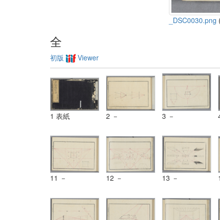
_DSC0030.png
(
全
初版
Viewer
1 表紙
2 －
3 －
11 －
12 －
13 －