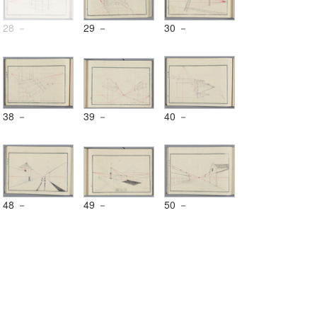
28 －
29 －
30 －
38 －
39 －
40 －
48 －
49 －
50 －