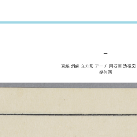
－
直線 斜線 立方形 アーチ 用器画 透視図
幾何画