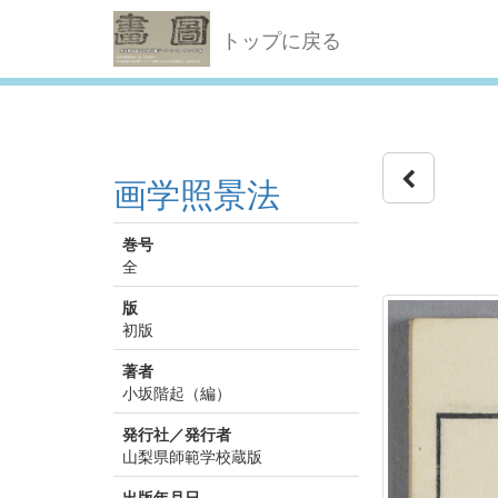
トップに戻る
画学照景法
巻号
全
版
初版
著者
小坂階起（編）
発行社／発行者
山梨県師範学校蔵版
出版年月日