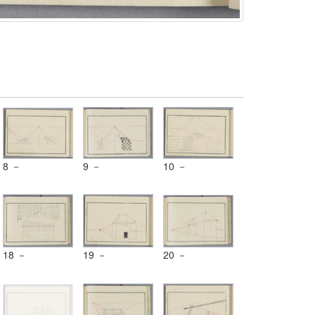
8 －
9 －
10 －
18 －
19 －
20 －