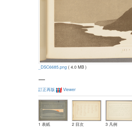
_DSC6685.png
( 4.0 MB )
一
訂正再版
Viewer
1 表紙
2 目次
3 凡例