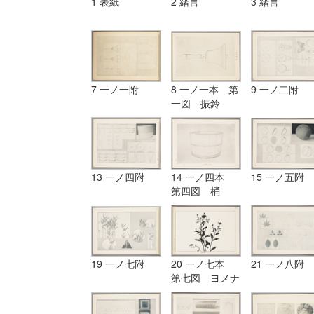
1 表紙
2 緒言
3 緒言
7 一ノ一附
8 一ノ一本 第
9 一ノ二附
一図 振鈴
13 一ノ四附
14 一ノ四本
15 一ノ五附
第四図 桶
19 一ノ七附
20 一ノ七本
21 一ノ八附
第七図 ヨメナ