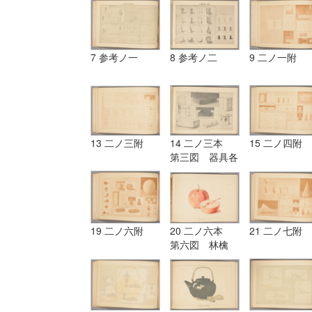
7 参考ノ一
8 参考ノ二
9 二ノ一附
13 二ノ三附
14 二ノ三本
15 二ノ四附
第三図 器具各
種
19 二ノ六附
20 二ノ六本
21 二ノ七附
第六図 林檎