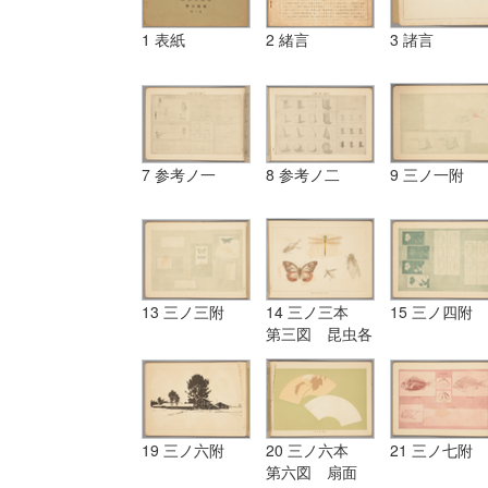
1 表紙
2 緒言
3 諸言
7 参考ノ一
8 参考ノ二
9 三ノ一附
13 三ノ三附
14 三ノ三本
15 三ノ四附
第三図 昆虫各
種
19 三ノ六附
20 三ノ六本
21 三ノ七附
第六図 扇面