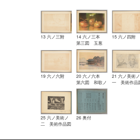
13 六ノ三附
14 六ノ三本
15 六ノ四附
第三図 玉葱
19 六ノ六附
20 六ノ六本
21 六ノ美術ノ
第六図 和歌ノ
一 美術作品
浦
（一）鉛筆写
ノ二様式
25 六ノ美術ノ
26 奥付
二 美術作品図
（二）仏国図
案 人物及動物