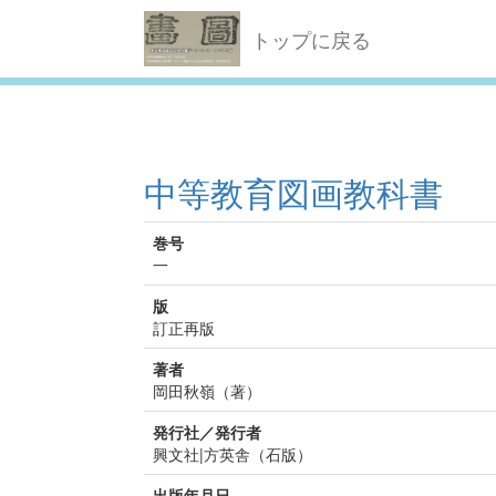
トップに戻る
中等教育図画教科書
巻号
一
版
訂正再版
著者
岡田秋嶺（著）
発行社／発行者
興文社|方英舎（石版）
出版年月日