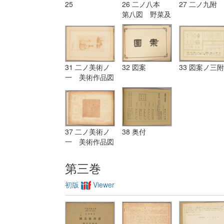
25
26 二ノ八本
27 二ノ九附
第八図 野菜及
器具
31 二ノ美術ノ
32 図案
33 図案ノ三附
一 美術作品図
（一）米国美術
学校生徒の描け
るペン画
37 二ノ美術ノ
38 奥付
一 美術作品図
（二）仏国図案
家の植物写生
第三巻
初版
Viewer