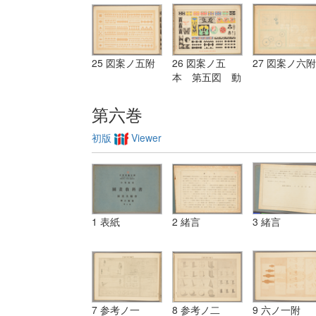
25 図案ノ五附
26 図案ノ五
27 図案ノ六附
本 第五図 動
植物幾何模様
第六巻
初版
Viewer
1 表紙
2 緒言
3 緒言
7 参考ノ一
8 参考ノ二
9 六ノ一附