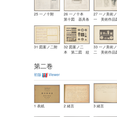
25 一ノ十附
26 一ノ十本
27 一ノ美術ノ
第十図 器具各
一 美術作品
種
（一）米国画
の描ける描方
序
31 図案ノ二附
32 図案ノ二
33 一ノ美術ノ
本 第二図 紋
二 美術作品
及連続模様
（二）模様の
用せられたる
第二巻
具
初版
Viewer
1 表紙
2 緒言
3 緒言