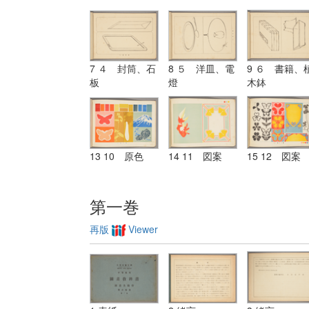
7 ４ 封筒、石
8 ５ 洋皿、電
9 ６ 書籍、
板
燈
木鉢
13 10 原色
14 11 図案
15 12 図案
第一巻
再版
Viewer