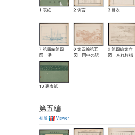
1 表紙
2 例言
3 目次
7 第四編第四
8 第四編第五
9 第四編第六
図 港
図 雨中の駅
図 あれ模様
13 裏表紙
第五編
初版
Viewer