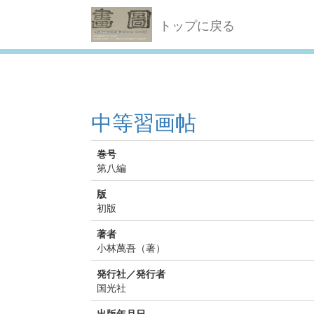
トップに戻る
中等習画帖
巻号
第八編
版
初版
著者
小林萬吾（著）
発行社／発行者
国光社
出版年月日