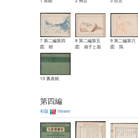
1 表紙
2 例言
3 目次
7 第二編第四
8 第二編第五
9 第二編第六
図 樹
図 扇子と面
図 鶏
13 裏表紙
第四編
初版
Viewer