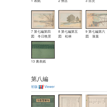
1 表紙
2 例言
3 目次
7 第七編第四
8 第七編第五
9 第七編第六
図 冬日晩景
図 松林
図 落葉
13 裏表紙
第八編
初版
Viewer