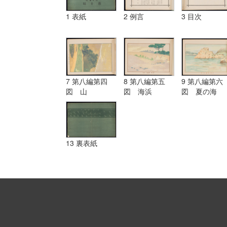
1 表紙
2 例言
3 目次
7 第八編第四
8 第八編第五
9 第八編第六
図 山
図 海浜
図 夏の海
13 裏表紙