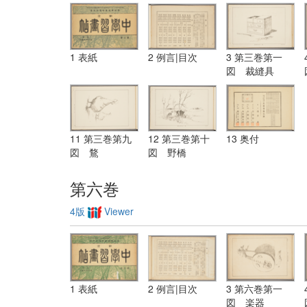
1 表紙
2 例言|目次
3 第三巻第一
図 裁縫具
11 第三巻第九
12 第三巻第十
13 奥付
図 鶩
図 野橋
第六巻
4版
Viewer
1 表紙
2 例言|目次
3 第六巻第一
図 楽器