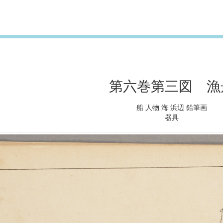
第六巻第三図 漁
船 人物 海 浜辺 鉛筆画
器具