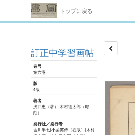
トップに戻る
訂正中学習画帖
巻号
第六巻
版
4版
著者
浅井忠（著）|木村徳太郎（彫
刻）
発行社／発行者
吉川半七|小柴英侍（石版）|木村