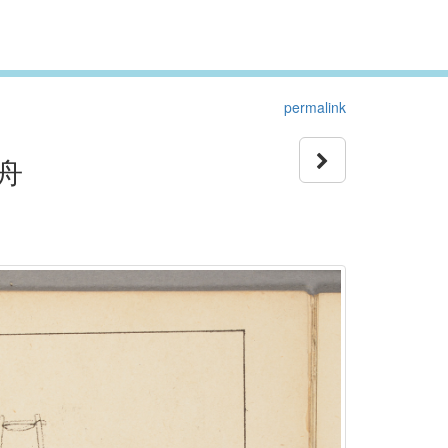
permalink
舟