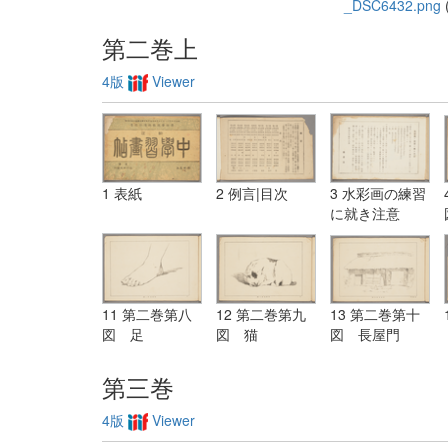
_DSC6432.png
(
第二巻上
4版
Viewer
1 表紙
2 例言|目次
3 水彩画の練習
に就き注意
11 第二巻第八
12 第二巻第九
13 第二巻第十
図 足
図 猫
図 長屋門
第三巻
4版
Viewer