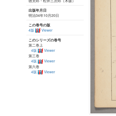
徳太郎・松井三次郎（木版）
出版年月日
明治34年10月20日
この巻号の版
4版
Viewer
このシリーズの巻号
第二巻上
4版
Viewer
第三巻
4版
Viewer
第六巻
4版
Viewer