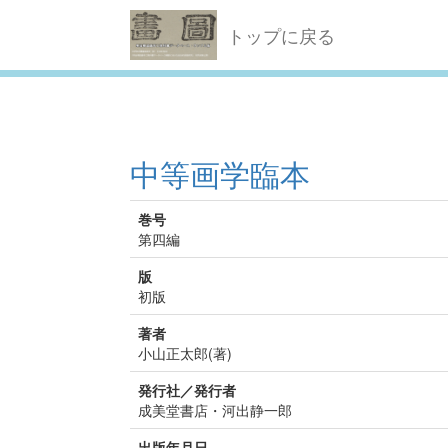
トップに戻る
中等画学臨本
巻号
第四編
版
初版
著者
小山正太郎(著)
発行社／発行者
成美堂書店・河出静一郎
出版年月日