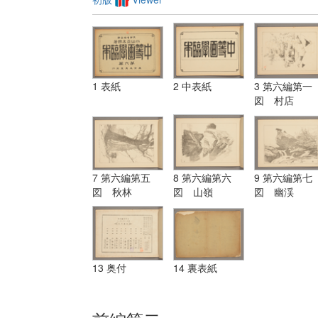
1 表紙
2 中表紙
3 第六編第一
図 村店
7 第六編第五
8 第六編第六
9 第六編第七
図 秋林
図 山嶺
図 幽渓
13 奥付
14 裏表紙