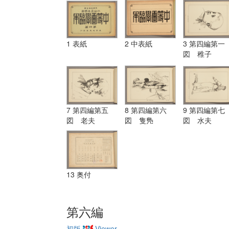
1 表紙
2 中表紙
3 第四編第一
図 稚子
7 第四編第五
8 第四編第六
9 第四編第七
図 老夫
図 隻鳬
図 水夫
13 奥付
第六編
初版
Viewer