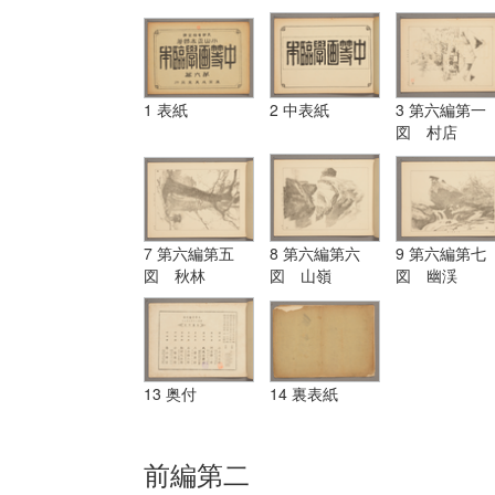
1 表紙
2 中表紙
3 第六編第一
図 村店
7 第六編第五
8 第六編第六
9 第六編第七
図 秋林
図 山嶺
図 幽渓
13 奥付
14 裏表紙
前編第二