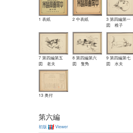
1 表紙
2 中表紙
3 第四編第一
図 稚子
7 第四編第五
8 第四編第六
9 第四編第七
図 老夫
図 隻鳬
図 水夫
13 奥付
第六編
初版
Viewer