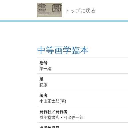
トップに戻る
中等画学臨本
巻号
第一編
版
初版
著者
小山正太郎(著)
発行社／発行者
成美堂書店・河出静一郎
出版年月日