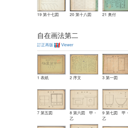
19 第十七図
20 第十八図
21 奥付
自在画法第二
訂正再版
Viewer
1 表紙
2 序文
3 第一図
7 第五図
8 第六図 甲・
9 第七図 甲
乙
乙