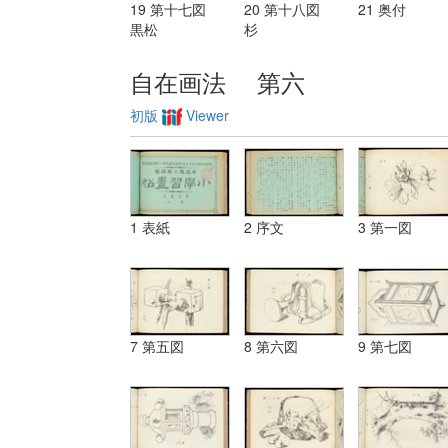
19 第十七図
20 第十八図
21 奥付
黒松
杉
自在画法 第六
初版
Viewer
1 表紙
2 序文
3 第一図
7 第五図
8 第六図
9 第七図