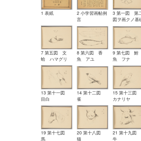
1 表紙
2 小学習画帖例
3 第一図 第
言
図ヲ画クノ基
ヲ示ス
7 第五図 文
8 第六図 香
9 第七図 鮒
蛤 ハマグリ
魚 アユ
魚 フナ
13 第十一図
14 第十二図
15 第十三図
目白
雀
カナリヤ
19 第十七図
20 第十八図
21 第十九図
馬
猫
牛