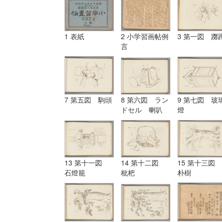
1 表紙
2 小学習画帖例
3 第一図 躑
言
7 第五図 駒頭
8 第六図 ラン
9 第七図 玻
ドセル 喇叭
燈
13 第十一図
14 第十二図
15 第十三図
石燈籠
枇杷
朴樹