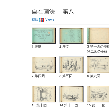
自在画法 第八
初版
Viewer
1 表紙
2 序文
3 第一図の基礎
第二図の基礎
7 第四図
8 第五図
9 第六図
13 第十図
14 第十一図
15 第十二図