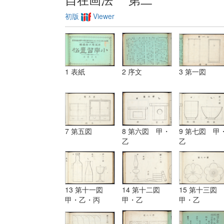
初版
Viewer
1 表紙
2 序文
3 第一図
7 第五図
8 第六図 甲・
9 第七図 甲
乙
乙
13 第十一図
14 第十二図
15 第十三図
甲・乙・丙
甲・乙
甲・乙