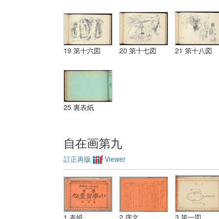
19 第十六図
20 第十七図
21 第十八図
25 裏表紙
自在画第九
訂正再版
Viewer
1 表紙
2 序文
3 第一図