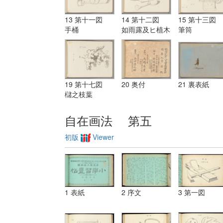
13 第十一図
14 第十二図
15 第十三図
手桶
如雨露及ヒ植木
筆筒
鉢
19 第十七図
20 奥付
21 裏表紙
櫧之枝葉
自在画法 第五
初版
Viewer
1 表紙
2 序文
3 第一図