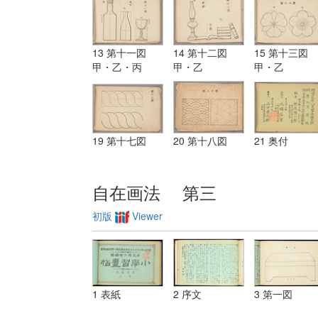
13 第十一図
14 第十二図
15 第十三図
甲・乙・丙
甲・乙
甲・乙
19 第十七図
20 第十八図
21 奥付
自在画法 第三
初版
Viewer
1 表紙
2 序文
3 第一図