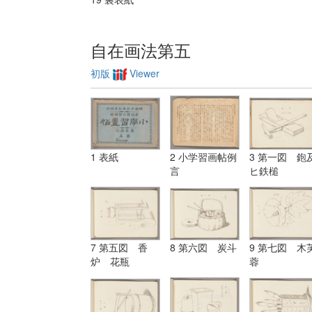
自在画法第五
初版
Viewer
1 表紙
2 小学習画帖例
3 第一図 鉋
言
ヒ鉄槌
7 第五図 香
8 第六図 炭斗
9 第七図 木
炉 花瓶
蓉