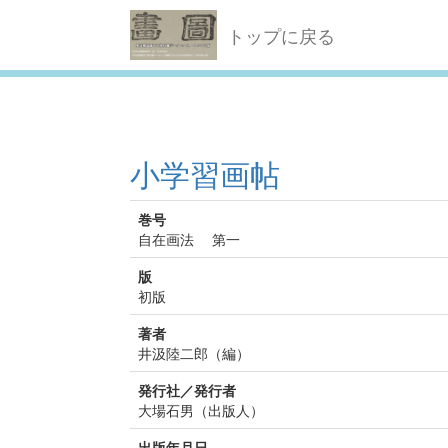
トップに戻る
小学習画帖
巻号
自在画法 第一
版
初版
著者
井汲陸二郎（編）
発行社／発行者
大場石男（出版人）
出版年月日