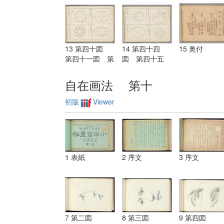
図 第十九図
十二図 第二十
二十六図 第
三図
十七図
13 第四十図
14 第四十四
15 奥付
第四十一図 第
図 第四十五
四十二図 第四
図 第四十六
十三図
図 第四十七図
自在画法 第十
初版
Viewer
1 表紙
2 序文
3 序文
7 第二図
8 第三図
9 第四図