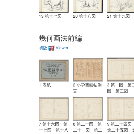
19 第十七図
20 第十八図
21 第十九図
幾何画法前編
初版
Viewer
1 表紙
2 小学習画帖例
3 第一図 第
言
図 第三図
7 第十六図 第
8 第二十図 第
9 第二十四
十七図 第十八
二十一図 第二
第二十五図 