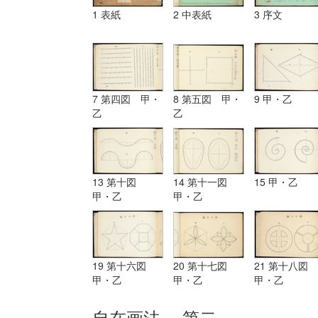
1 表紙
2 中表紙
3 序文
7 第四図 甲・
8 第五図 甲・
9 甲・乙
乙
乙
13 第十図
14 第十一図
15 甲・乙
甲・乙
甲・乙
19 第十六図
20 第十七図
21 第十八図
甲・乙
甲・乙
甲・乙
自在画法 第二