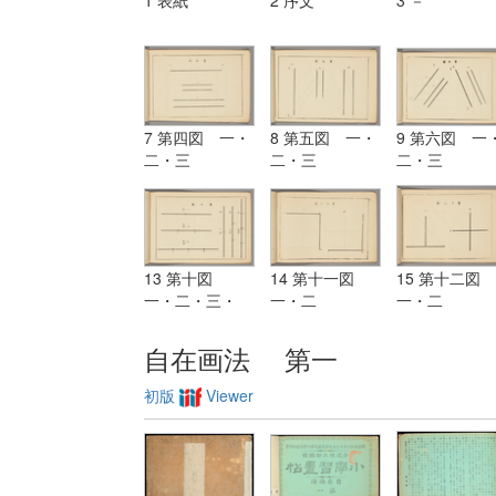
1 表紙
2 序文
3 －
7 第四図 一・
8 第五図 一・
9 第六図 一
二・三
二・三
二・三
13 第十図
14 第十一図
15 第十二図
一・二・三・
一・二
一・二
四・五・六
自在画法 第一
初版
Viewer