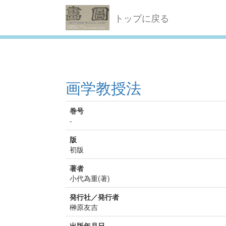
トップに戻る
画学教授法
巻号
-
版
初版
著者
小代為重(著)
発行社／発行者
榊原友吉
出版年月日