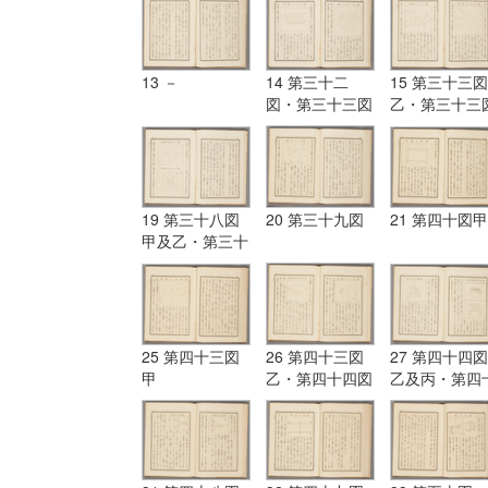
13 －
14 第三十二
15 第三十三図
図・第三十三図
乙・第三十三
甲
丙
19 第三十八図
20 第三十九図
21 第四十図甲
甲及乙・第三十
八図丙
25 第四十三図
26 第四十三図
27 第四十四図
甲
乙・第四十四図
乙及丙・第四
甲
五図