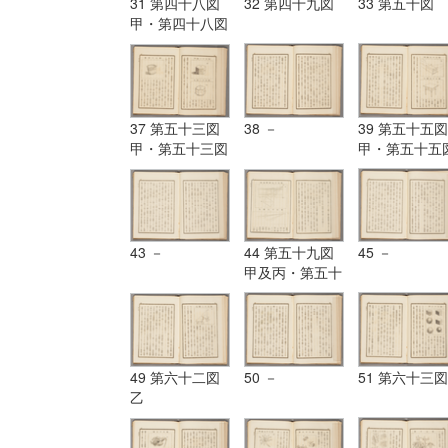
31 第四十八図
32 第四十九図
33 第五十図
甲・第四十八図
乙
37 第五十三図
38 －
39 第五十五図
甲・第五十三図
甲・第五十五
乙・第五十四図
乙
43 －
44 第五十九図
45 －
甲及丙・第五十
九図乙
49 第六十二図
50 －
51 第六十三図
乙