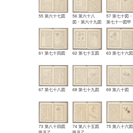
55 第六十七図
56 第六十八
57 第七十図・
図・第六十九図
第七十一図甲
甲・第六十九図
乙
61 第七十四図
62 第七十五図
63 第七十六図
67 第七十八図
68 第七十九図
69 第八十図
73 第八十四図
74 第八十五図
75 第八十六図
甲及乙
甲及乙