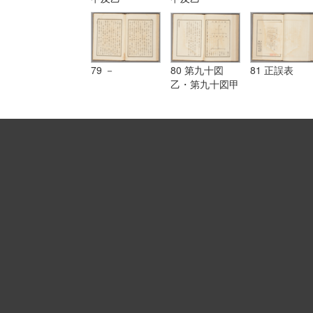
79 －
80 第九十図
81 正誤表
乙・第九十図甲