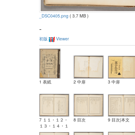
_DSC0405.png
( 3.7 MB )
-
初版
Viewer
1 表紙
2 中扉
3 中扉
7 １１・１２・
8 目次
9 目次|本文
１３・１４・１
５・目次