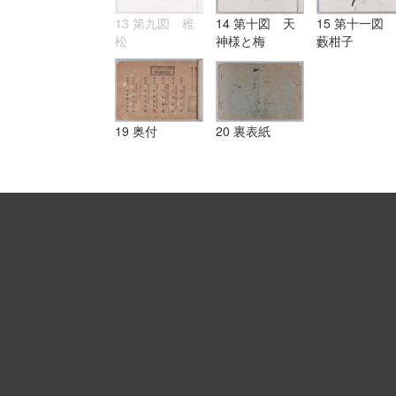
13 第九図 稚
14 第十図 天
15 第十一図
松
神様と梅
藪柑子
19 奥付
20 裏表紙