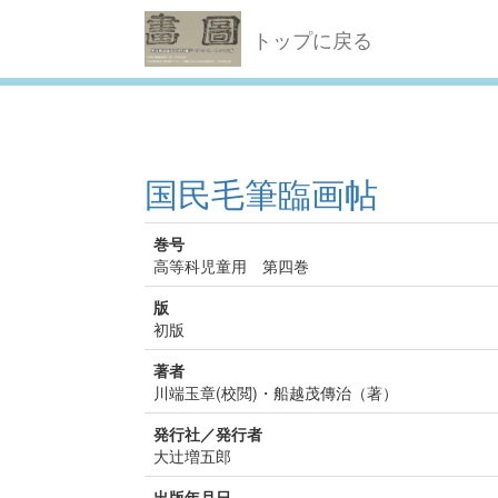
トップに戻る
国民毛筆臨画帖
巻号
高等科児童用 第四巻
版
初版
著者
川端玉章(校閲)・船越茂傳治（著）
発行社／発行者
大辻増五郎
出版年月日