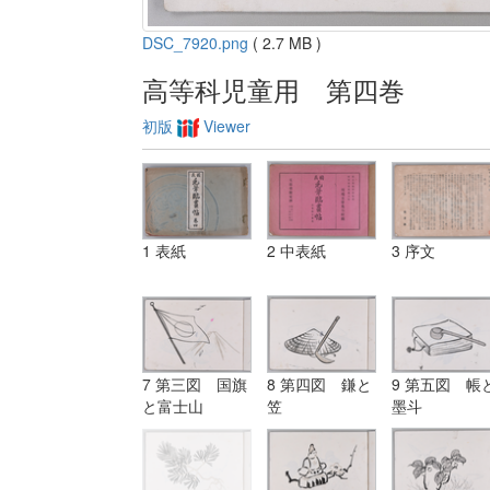
DSC_7920.png
( 2.7 MB )
高等科児童用 第四巻
初版
Viewer
1 表紙
2 中表紙
3 序文
7 第三図 国旗
8 第四図 鎌と
9 第五図 帳
と富士山
笠
墨斗