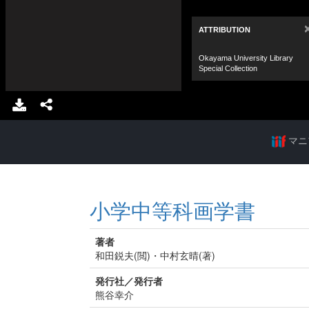
マニ
小学中等科画学書
著者
和田鋭夫(閲)・中村玄晴(著)
発行社／発行者
熊谷幸介