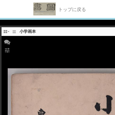
トップに戻る
小学画本
tune