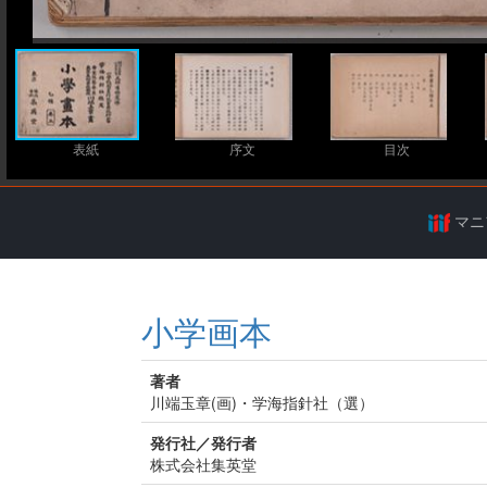
表紙
序文
目次
マニ
小学画本
著者
川端玉章(画)・学海指針社（選）
発行社／発行者
株式会社集英堂