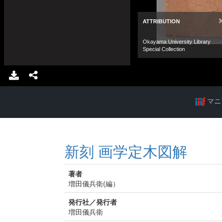
マニ
新刻 画学定木図解
著者
増田儀兵衛(編）
発行社／発行者
増田儀兵衛