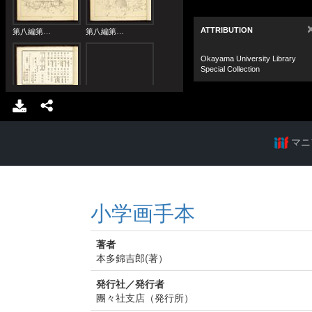
マニ
小学画手本
著者
本多錦吉郎(著）
発行社／発行者
團々社支店（発行所）