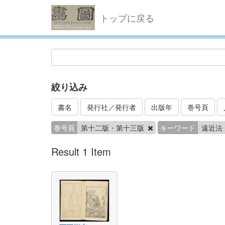
トップに戻る
絞り込み
書名
発行社／発行者
出版年
巻号頁
巻号頁
第十二版・第十三版
キーワード
遠近法
Result 1 Item