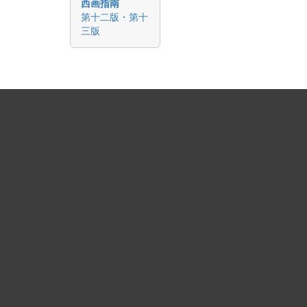
西画指南
第十二版・第十
三版