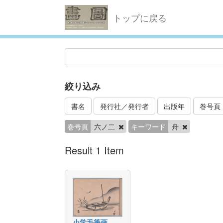
トップに戻る
絞り込み
書名
発行社／発行者
出版年
巻号頁
巻号頁
六ノ二
キーワード
舟
Result 1 Item
小学毛筆画