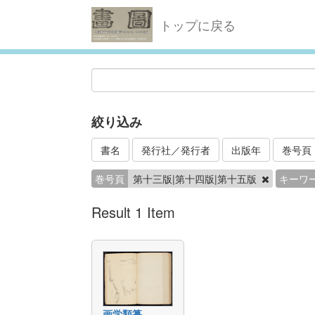
トップに戻る
絞り込み
書名
発行社／発行者
出版年
巻号頁
巻号頁
第十三版|第十四版|第十五版
キーワ
Result 1 Item
画学類纂