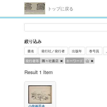
トップに戻る
絞り込み
書名
発行社／発行者
出版年
巻号頁
発行者等
團々社書店
キーワード
山
Result 1 Item
小学画手本