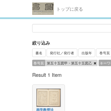
トップに戻る
絞り込み
書名
発行社／発行者
出版年
巻号頁
巻号頁
第五十五図甲・第五十五図乙
キーワ
Result 1 Item
画学教授法