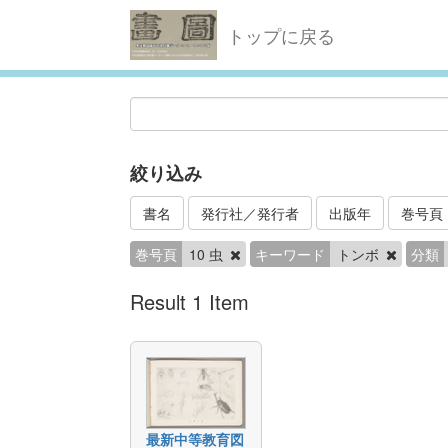
トップに戻る
絞り込み
書名
発行社／発行者
出版年
巻号頁
巻号頁
10 虫
キーワード
トンボ
分類
Result 1 Item
最新中等教育図