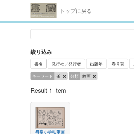
トップに戻る
絞り込み
書名
発行社／発行者
出版年
巻号頁
キーワード
釜
分類
紋画
Result 1 Item
尋常小学毛筆画