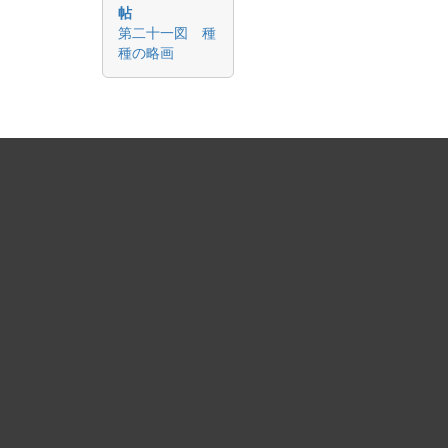
帖
第二十一図 種
種の略画