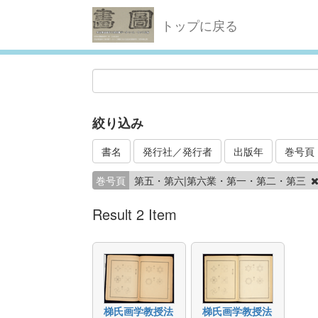
トップに戻る
絞り込み
書名
発行社／発行者
出版年
巻号頁
巻号頁
第五・第六|第六業・第一・第二・第三
Result 2 Item
梯氏画学教授法
梯氏画学教授法