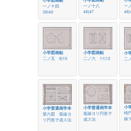
一ノ十八
一
一ノ十四
46|47
48|
39|40
小学図画帖
小学図画帖
小
二ノ五 9|10
二ノ六 11|12
二ノ
小
小学普通画学本
小学普通画学本
楕
弧線ヨリ円形ヲ
第六図 弧線ヨ
線
成ス法
リ円形ヲ成ス法