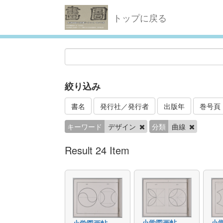
トップに戻る
絞り込み
書名
発行社／発行者
出版年
巻号頁
キーワード
デザイン
分類
曲線
Result 24 Item
小学図画帖
小
小学図画帖