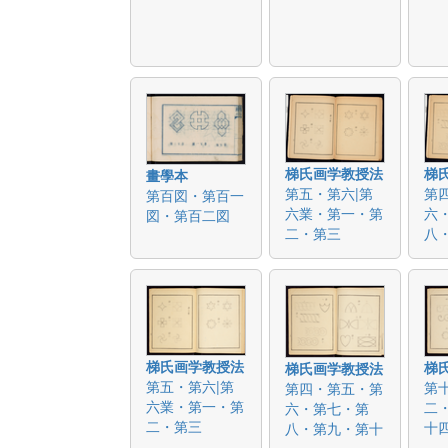
梯氏画学教授法
梯
畫學本
第五・第六|第
第
第百図・第百一
六業・第一・第
六
図・第百二図
二・第三
八
梯氏画学教授法
梯
梯氏画学教授法
第五・第六|第
第
第四・第五・第
六業・第一・第
二
六・第七・第
二・第三
十
八・第九・第十