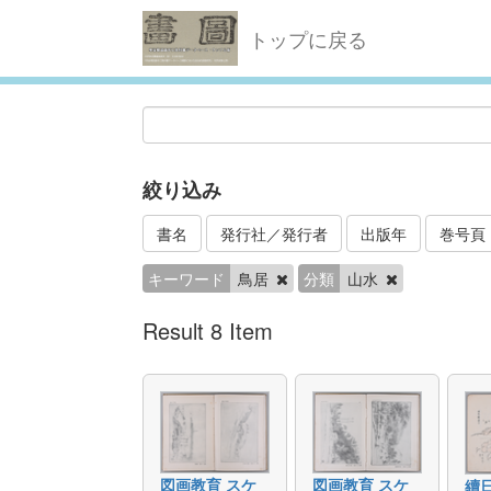
トップに戻る
絞り込み
書名
発行社／発行者
出版年
巻号頁
キーワード
鳥居
分類
山水
Result 8 Item
図画教育 スケ
図画教育 スケ
續