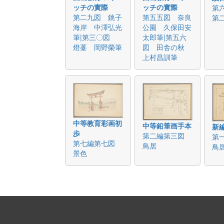
ッチの實際
ッチの實際
第
第二九図 銚子
第五五図 奈良
第二
海岸 中澤弘光
公園 久保田安
筆|第三〇図
太郎筆|第五六
燈薹 岡野榮筆
図 田舎の秋
上村昌訓筆
中等教育彩画初
中等鉛筆画手本
新
歩
第二編第三図
第
第七編第七図
鳥居
鳥
景色