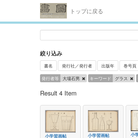
トップに戻る
絞り込み
書名
発行社／発行者
出版年
巻号頁
発行者等
大場石男
キーワード
グラス
Result 4 Item
小
小学習画帖
小学習画帖