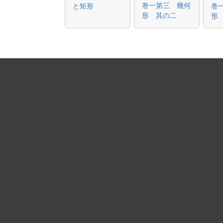
巻一第三 幾何
と矩形
巻
形 其の二
形