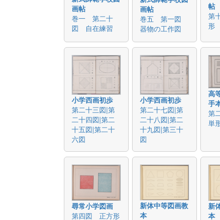
帖
画帖
画帖
第
巻一 第二十
巻五 第一図
形
図 自在練習
器物の工作図
高
小学西画初歩
小学西画初歩
手
第二十三図|第
第二十七図|第
第
二十四図|第二
二十八図|第二
単
十五図|第二十
十九図|第三十
六図
図
新体中等図画教
尋常小学図画
新
本
第四図 正方形
本