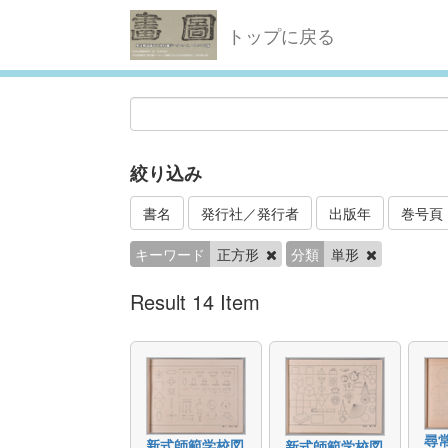
トップに戻る
絞り込み
書名
発行社／発行者
出版年
巻号頁
キーワード
正方形
分類
単形
Result 14 Item
尋
新式師範学校図
新式師範学校図