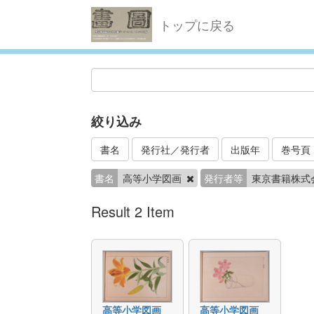
トップに戻る
絞り込み
書名
発行社／発行者
出版年
巻号頁
書名
高等小学図画
発行者等
東京書籍株式
Result 2 Item
高等小学図画
高等小学図画