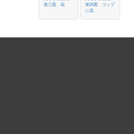
第三図 花
第四図 コップ
に花