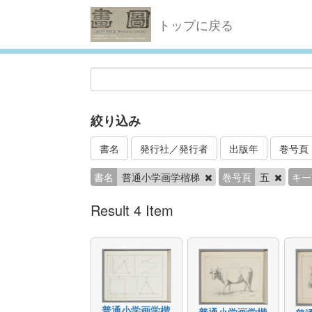
トップに戻る
絞り込み
書名
発行社／発行者
出版年
巻号頁
書名
普通小学画学楷梯
巻号頁
五
キー
Result 4 Item
普通小学画学楷
普通小学画学楷