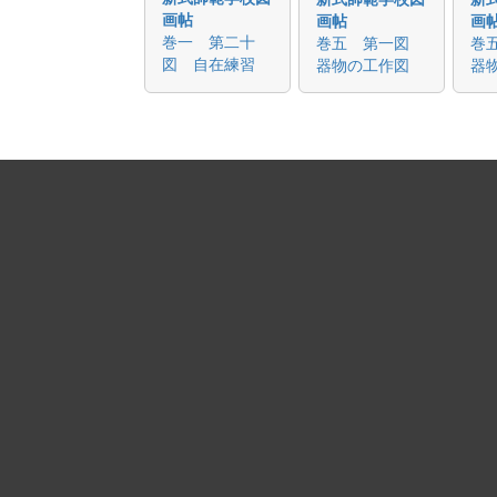
画帖
画帖
画
巻一 第二十
巻五 第一図
巻
図 自在練習
器物の工作図
器