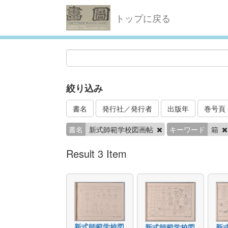
トップに戻る
絞り込み
書名
発行社／発行者
出版年
巻号頁
書名
新式師範学校図画帖
キーワード
箱
Result 3 Item
新式師範学校図
新式師範学校図
新