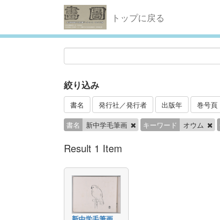
トップに戻る
絞り込み
書名
発行社／発行者
出版年
巻号頁
書名
新中学毛筆画
キーワード
オウム
Result 1 Item
新中学毛筆画