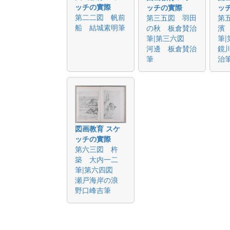
ッチの實際
ッチの實際
ッ
第二二図 帆前
第三五図 羽田
第
船 結城素明筆
の秋 板倉賛治
濱
筆|第三六図
筆
河邊 板倉賛治
鏡
筆
治
図画教育 スケ
ッチの實際
第六三図 杵
築 大内一二
筆|第六四図
瀬戸海岸の浪
野口峰吉筆