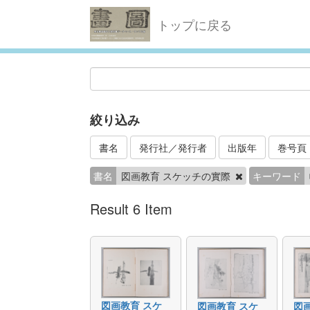
トップに戻る
絞り込み
書名
発行社／発行者
出版年
巻号頁
書名
図画教育 スケッチの實際
キーワード
Result 6 Item
図画教育 スケ
図画教育 スケ
図