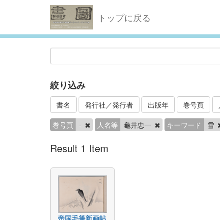
トップに戻る
絞り込み
書名
発行社／発行者
出版年
巻号頁
巻号頁
-
人名等
龜井忠一
キーワード
雪
Result 1 Item
帝国毛筆新画帖