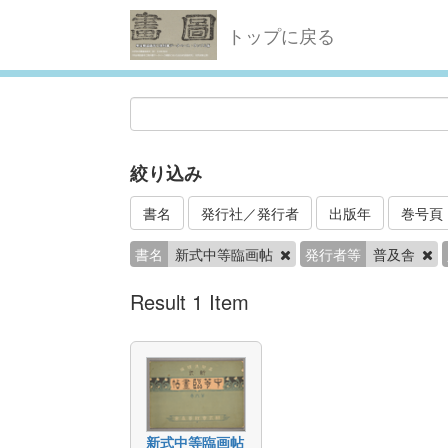
トップに戻る
絞り込み
書名
発行社／発行者
出版年
巻号頁
書名
新式中等臨画帖
発行者等
普及舎
Result 1 Item
新式中等臨画帖