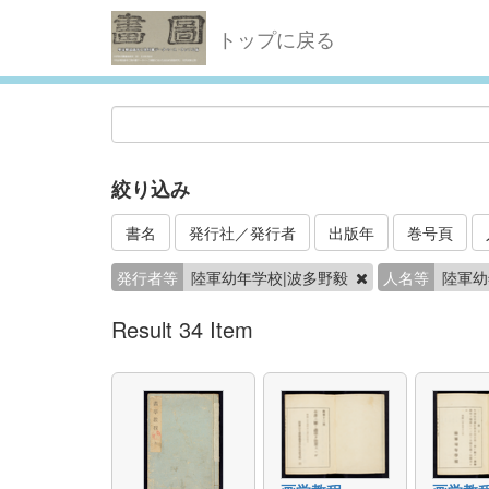
トップに戻る
絞り込み
書名
発行社／発行者
出版年
巻号頁
発行者等
陸軍幼年学校|波多野毅
人名等
陸軍
Result 34 Item