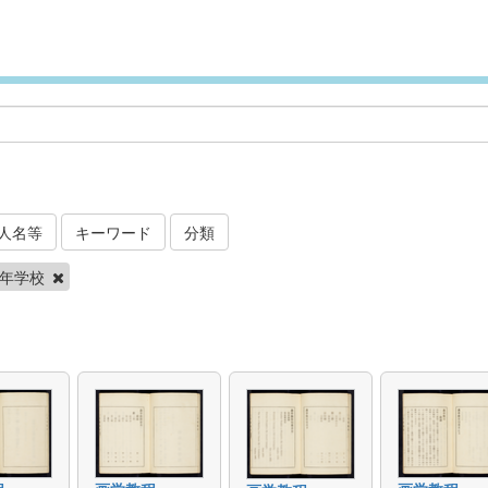
人名等
キーワード
分類
幼年学校