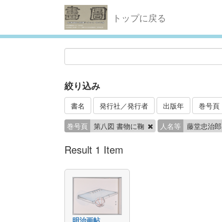
トップに戻る
絞り込み
書名
発行社／発行者
出版年
巻号頁
巻号頁
第八図 書物に鞠
人名等
藤堂忠治
Result 1 Item
明治画帖