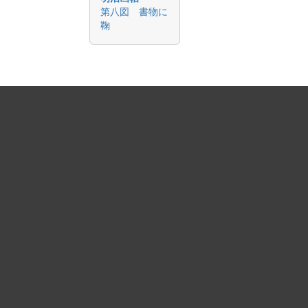
第八図 書物に
鞠