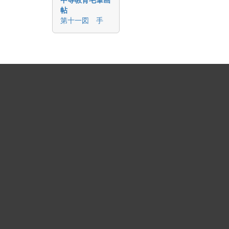
帖
第十一図 手