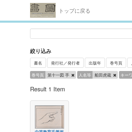
トップに戻る
絞り込み
書名
発行社／発行者
出版年
巻号頁
巻号頁
第十一図 手
人名等
船田虎蔵
キー
Result 1 Item
中等教育毛筆画