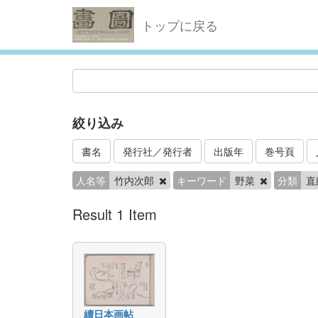
トップに戻る
絞り込み
書名
発行社／発行者
出版年
巻号頁
人名等
竹内次郎
キーワード
野菜
分類
直
Result 1 Item
續日本画帖