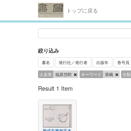
トップに戻る
絞り込み
書名
発行社／発行者
出版年
巻号頁
人名等
福原岱郎
キーワード
茶碗
分類
Result 1 Item
新式毛筆画手本