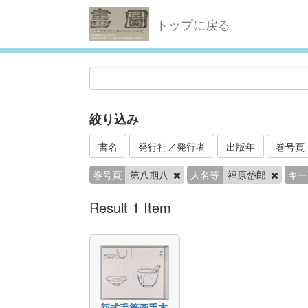
トップに戻る
絞り込み
書名
発行社／発行者
出版年
巻号頁
巻号頁
第八期八
人名等
福原岱郎
キー
Result 1 Item
新式毛筆画手本