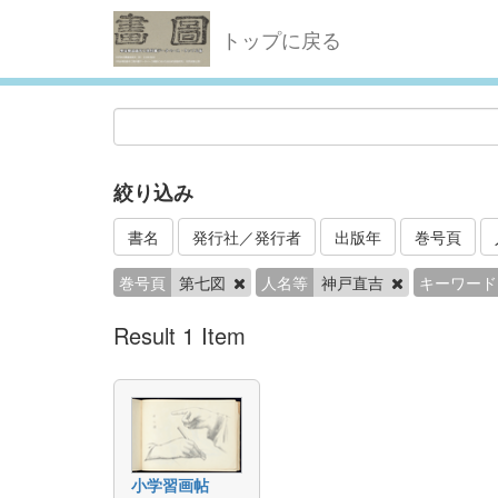
トップに戻る
絞り込み
書名
発行社／発行者
出版年
巻号頁
巻号頁
第七図
人名等
神戸直吉
キーワード
Result 1 Item
小学習画帖