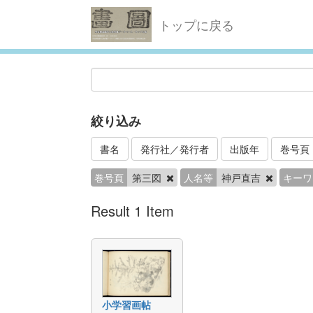
トップに戻る
絞り込み
書名
発行社／発行者
出版年
巻号頁
巻号頁
第三図
人名等
神戸直吉
キーワ
Result 1 Item
小学習画帖