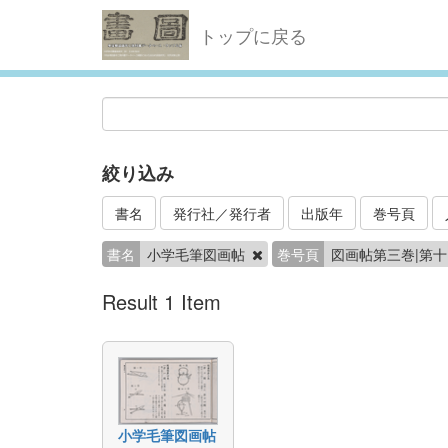
トップに戻る
絞り込み
書名
発行社／発行者
出版年
巻号頁
書名
小学毛筆図画帖
巻号頁
図画帖第三巻|第十
Result 1 Item
小学毛筆図画帖