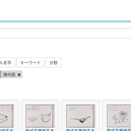
人名等
キーワード
分類
幾何図
新式毛筆画
筆画手本
新式毛筆画手本
新式毛筆画手本