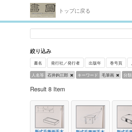
トップに戻る
絞り込み
書名
発行社／発行者
出版年
巻号頁
人名等
石井鉤三郎
キーワード
毛筆画
分類
Result 8 Item
新式毛筆画手本
新式毛筆画手本
新式毛