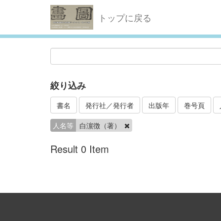
トップに戻る
絞り込み
書名
発行社／発行者
出版年
巻号頁
人名等
白濵徴（著）
Result 0 Item