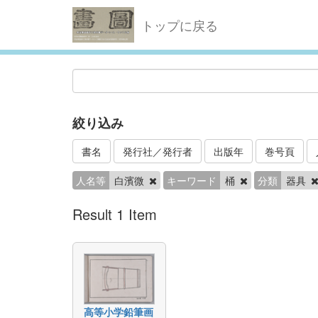
トップに戻る
絞り込み
書名
発行社／発行者
出版年
巻号頁
人名等
白濱微
キーワード
桶
分類
器具
Result 1 Item
高等小学鉛筆画