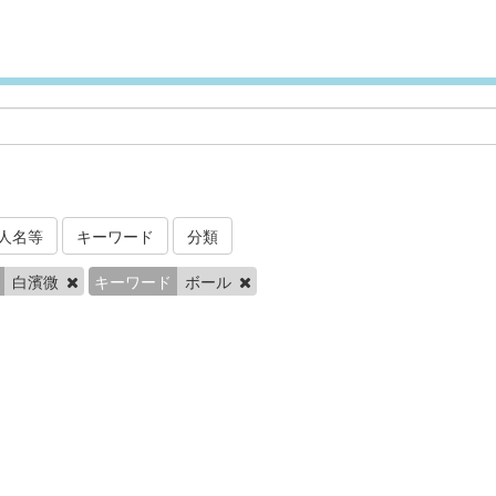
人名等
キーワード
分類
白濱微
キーワード
ボール