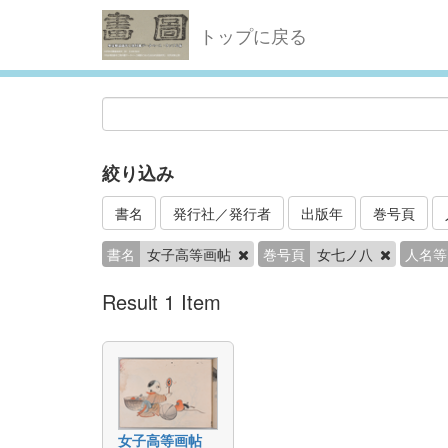
トップに戻る
絞り込み
書名
発行社／発行者
出版年
巻号頁
書名
女子高等画帖
巻号頁
女七ノ八
人名等
Result 1 Item
女子高等画帖