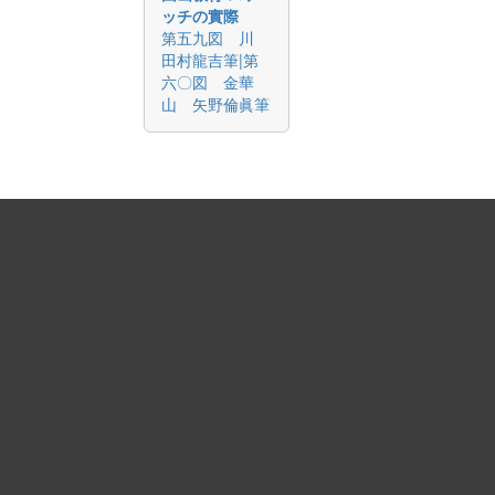
ッチの實際
第五九図 川
田村龍吉筆|第
六〇図 金華
山 矢野倫眞筆