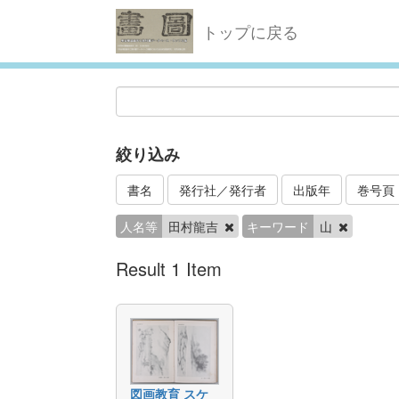
トップに戻る
絞り込み
書名
発行社／発行者
出版年
巻号頁
人名等
田村龍吉
キーワード
山
Result 1 Item
図画教育 スケ