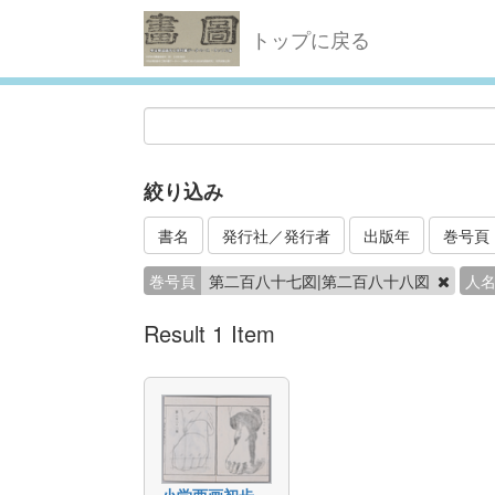
トップに戻る
絞り込み
書名
発行社／発行者
出版年
巻号頁
巻号頁
第二百八十七図|第二百八十八図
人
Result 1 Item
小学西画初歩